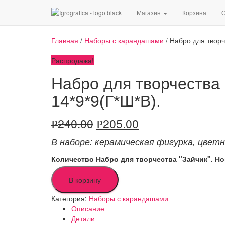
Магазин
Корзина
О
Главная
/
Наборы с карандашами
/ Набро для творч
Распродажа!
Набро для творчества 
14*9*9(Г*Ш*В).
240.00
205.00
Р
Р
В наборе: керамическая фигурка
,
цветн
Количество Набро для творчества "Зайчик". Нов
В корзину
Категория:
Наборы с карандашами
Описание
Детали