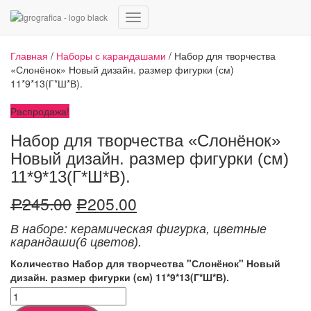
Переключить
навигацию
Главная
/
Наборы с карандашами
/ Набор для творчества
«Слонёнок» Новый дизайн. размер фигурки (см)
11*9*13(Г*Ш*В).
Распродажа!
Набор для творчества «Слонёнок»
Новый дизайн. размер фигурки (см)
11*9*13(Г*Ш*В).
245.00
205.00
Р
Р
В наборе: керамическая фигурка
,
цветные
карандаши
(6 цветов).
Количество Набор для творчества "Слонёнок" Новый
дизайн. размер фигурки (см) 11*9*13(Г*Ш*В).