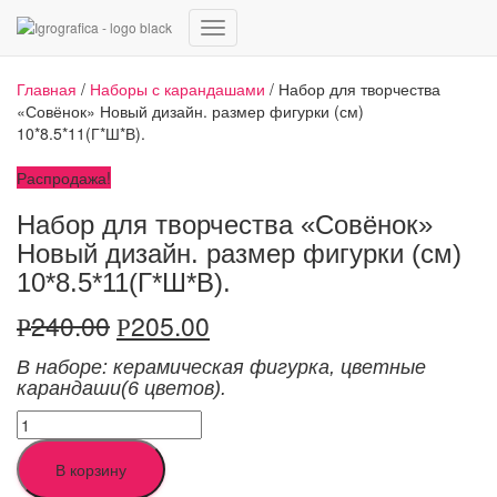
Переключить
навигацию
Главная
/
Наборы с карандашами
/ Набор для творчества
«Совёнок» Новый дизайн. размер фигурки (см)
10*8.5*11(Г*Ш*В).
Распродажа!
Набор для творчества «Совёнок»
Новый дизайн. размер фигурки (см)
10*8.5*11(Г*Ш*В).
240.00
205.00
Р
Р
В наборе: керамическая фигурка
,
цветные
карандаши
(6 цветов).
Количество
Набор
для
В корзину
творчества