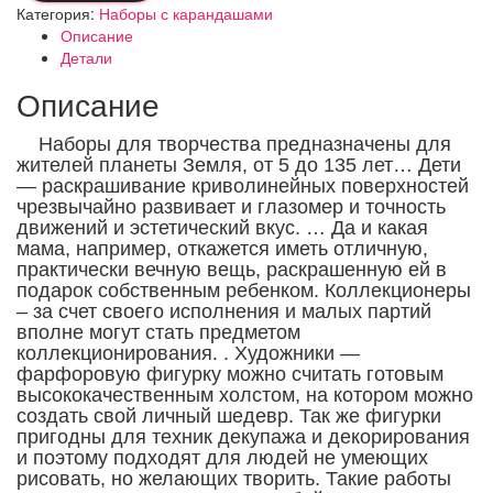
"Совёнок"
Категория:
Наборы с карандашами
Новый
Описание
дизайн.
Детали
размер
фигурки
Описание
(см)
10*8.5*11(Г*Ш*В).
Наборы для творчества предназначены для
жителей планеты Земля, от 5 до 135 лет… Дети
— раскрашивание криволинейных поверхностей
чрезвычайно развивает и глазомер и точность
движений и эстетический вкус. … Да и какая
мама, например, откажется иметь отличную,
практически вечную вещь, раскрашенную ей в
подарок собственным ребенком. Коллекционеры
– за счет своего исполнения и малых партий
вполне могут стать предметом
коллекционирования. . Художники —
фарфоровую фигурку можно считать готовым
высококачественным холстом, на котором можно
создать свой личный шедевр.
Так же фигурки
пригодны для техник декупажа и декорирования
и поэтому подходят для людей не умеющих
рисовать, но желающих творить. Такие работы