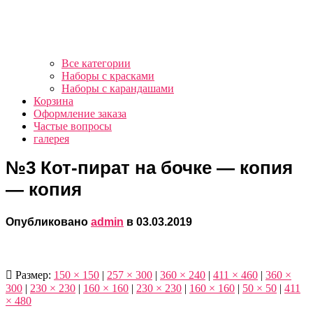
Все категории
Наборы с красками
Наборы с карандашами
Корзина
Оформление заказа
Частые вопросы
галерея
№3 Кот-пират на бочке — копия
— копия
Опубликовано
admin
в
03.03.2019
Размер:
150 × 150
|
257 × 300
|
360 × 240
|
411 × 460
|
360 ×
300
|
230 × 230
|
160 × 160
|
230 × 230
|
160 × 160
|
50 × 50
|
411
× 480