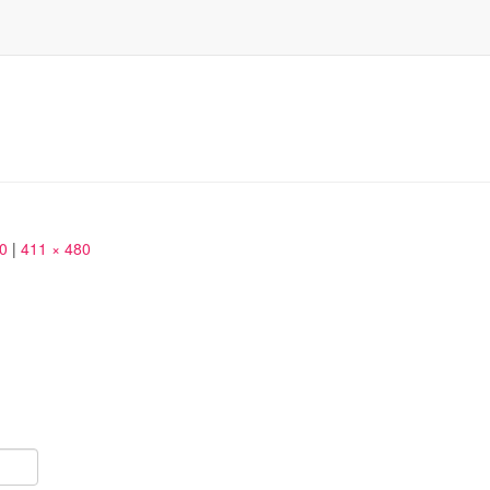
50
|
411 × 480