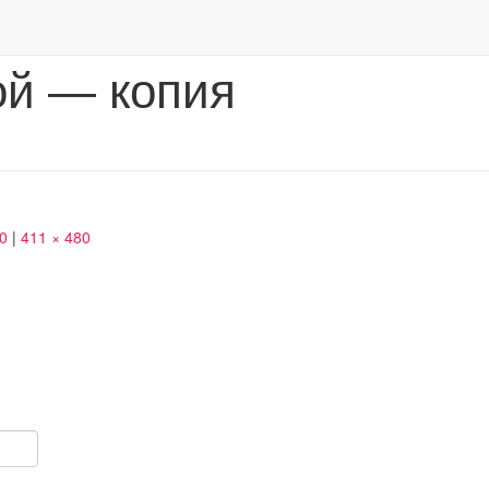
ой — копия
50
|
411 × 480