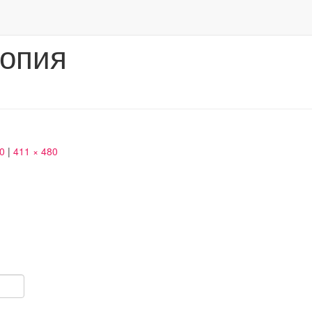
копия
50
|
411 × 480