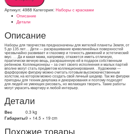
Артикул:
4988
Категория:
Наборы с красками
Описание
Детали
Описание
Наборы для творчества предназначены для жителей планеты Земля, от
5 до 135 лет… Дети — раскрашивание криволинейных поверхностей
чрезвычайно развивает и глазомер и точность движений и эстетический
вкус. … Да и какая мама, например, откажется иметь отличную,
практически вечную вещь, раскрашенную ей в подарок собственным
ребенком. Коллекционеры – за счет своего исполнения и малых партий
вполне могут стать предметом коллекционирования. . Художники —
фарфоровую фигурку можно считать готовым высококачественным
холстом, на котором можно создать свой личный шедевр.
Так же фигурки
пригодны для техник декупажа и декорирования и поэтому подходят
для людей не умеющих рисовать, но желающих творить. Такие работы
могут украсить квартиру и любой интерьер.
Детали
Вес
0.3 kg
Габариты
9 × 14.5 × 19 cm
Похожие товары