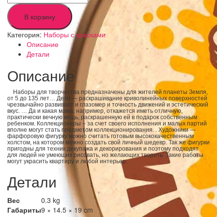
В корзину
Категория:
Наборы с красками
Описание
Детали
Описание
Наборы для творчества предназначены для жителей планеты Земля,
от 5 до 135 лет… Дети — раскрашивание криволинейных поверхностей
чрезвычайно развивает и глазомер и точность движений и эстетический
вкус. … Да и какая мама, например, откажется иметь отличную,
практически вечную вещь, раскрашенную ей в подарок собственным
ребенком. Коллекционеры – за счет своего исполнения и малых партий
вполне могут стать предметом коллекционирования. . Художники —
фарфоровую фигурку можно считать готовым высококачественным
холстом, на котором можно создать свой личный шедевр.
Так же фигурки
пригодны для техник декупажа и декорирования и поэтому подходят
для людей не умеющих рисовать, но желающих творить. Такие работы
могут украсить квартиру и любой интерьер.
Детали
Вес
0.3 kg
Габариты
9 × 14.5 × 19 cm