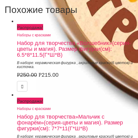
Похожие товары
Распродажа!
Наборы с красками
Набор для творчества «Волшебник»(серия-
цветы и магия). Размер фигурки(см):
6.5*8*11.5(Г*Ш*В)
В наборе: керамическая фигурка
,
акриловые краски(6 цветов) и
кисточка.
Р
250.00
Р
215.00
Распродажа!
Наборы с красками
Набор для творчества»Мальчик с
фонарём»(серия-цветы и магия). Размер
фигурки(см): 7*7*11(Г*Ш*В)
В наборе: керамическая фигурка
,
акриловые краски(6 цветов) и