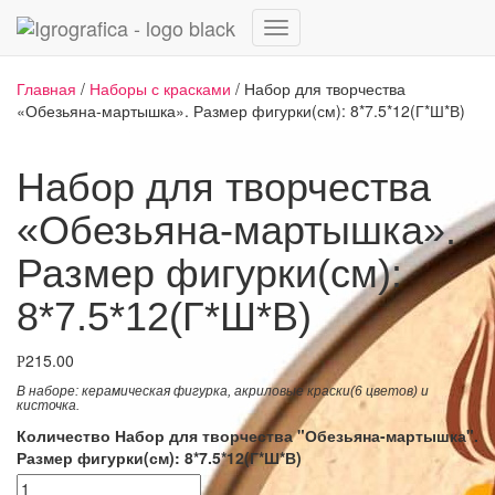
Переключить
навигацию
Главная
/
Наборы с красками
/ Набор для творчества
«Обезьяна-мартышка». Размер фигурки(см): 8*7.5*12(Г*Ш*В)
Набор для творчества
«Обезьяна-мартышка».
Размер фигурки(см):
8*7.5*12(Г*Ш*В)
215.00
Р
В наборе: керамическая фигурка
,
акриловые краски(6 цветов) и
кисточка.
Количество Набор для творчества "Обезьяна-мартышка".
Размер фигурки(см): 8*7.5*12(Г*Ш*В)