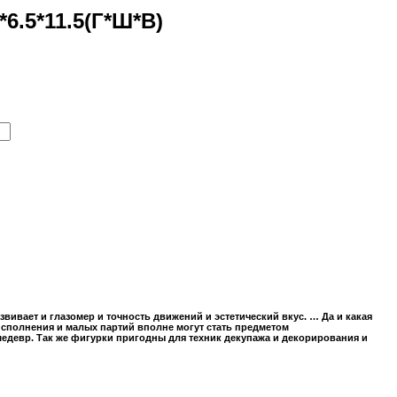
6.5*11.5(Г*Ш*В)
вает и глазомер и точность движений и эстетический вкус. … Да и какая
исполнения и малых партий вполне могут стать предметом
шедевр.
Так же фигурки пригодны для техник декупажа и декорирования и