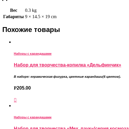
Вес
0.3 kg
Габариты
9 × 14.5 × 19 cm
Похожие товары
Наборы с карандашами
Набор для творчества-копилка «Дельфинчик»
В наборе: керамическая фигурка
,
цветные карандаши
(6 цветов).
Р
205.00
Наборы с карандашами
Набор для творчества «Мех. паук»(серия космоза