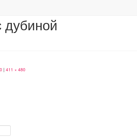
 дубиной
50
|
411 × 480