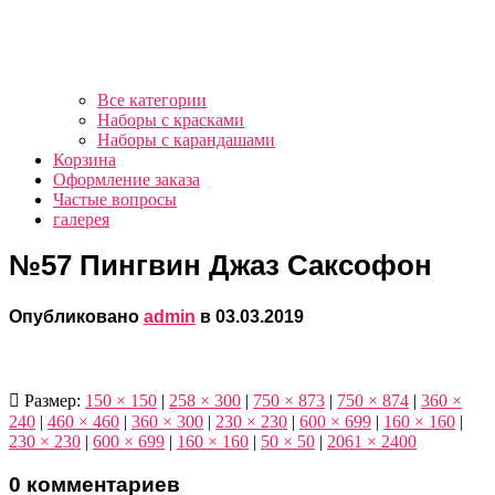
Все категории
Наборы с красками
Наборы с карандашами
Корзина
Оформление заказа
Частые вопросы
галерея
№57 Пингвин Джаз Саксофон
Опубликовано
admin
в
03.03.2019
Размер:
150 × 150
|
258 × 300
|
750 × 873
|
750 × 874
|
360 ×
240
|
460 × 460
|
360 × 300
|
230 × 230
|
600 × 699
|
160 × 160
|
230 × 230
|
600 × 699
|
160 × 160
|
50 × 50
|
2061 × 2400
0 комментариев