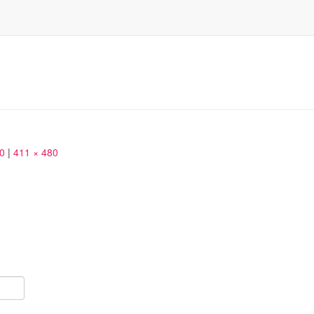
50
|
411 × 480