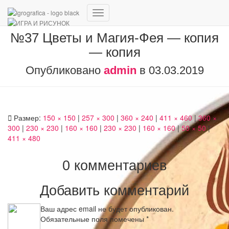
Переключить
навигацию
№37 Цветы и Магия-Фея — копия
— копия
Опубликовано
admin
в
03.03.2019
Размер:
150 × 150
|
257 × 300
|
360 × 240
|
411 × 460
|
360 ×
300
|
230 × 230
|
160 × 160
|
230 × 230
|
160 × 160
|
50 × 50
|
411 × 480
0 комментариев
Добавить комментарий
Ваш адрес email не будет опубликован.
Обязательные поля помечены
*