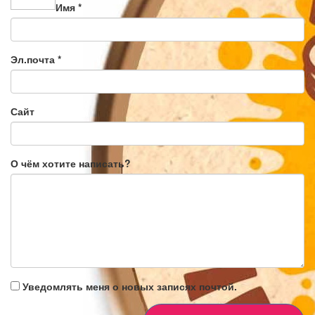
Имя
*
Эл.почта
*
Сайт
О чём хотите написать?
Уведомлять меня о новых записях почтой.