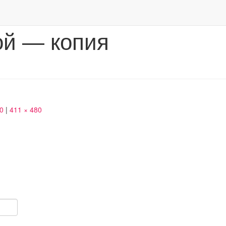
ой — копия
50
|
411 × 480