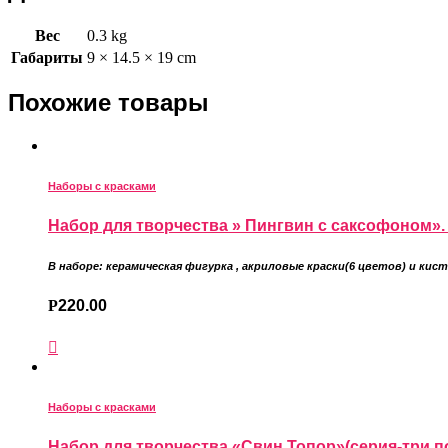
Вес
0.3 kg
Габариты
9 × 14.5 × 19 cm
Похожие товары
Наборы с красками
Набор для творчества » Пингвин с саксофоном». 
В наборе: керамическая фигурка
,
акриловые краски(6 цветов) и кист
Р
220.00
Наборы с красками
Набор для творчества «Свин Топор»(серия-три п