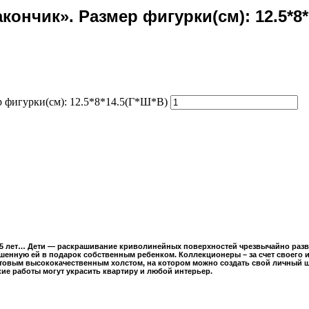
ончик». Размер фигурки(см): 12.5*8*
р фигурки(см): 12.5*8*14.5(Г*Ш*В)
35 лет… Дети — раскрашивание криволинейных поверхностей чрезвычайно развив
ашенную ей в подарок собственным ребенком. Коллекционеры – за счет своего 
товым высококачественным холстом, на котором можно создать свой личный 
ие работы могут украсить квартиру и любой интерьер.