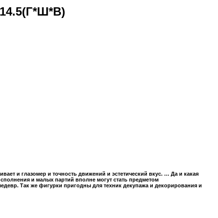
14.5(Г*Ш*В)
ает и глазомер и точность движений и эстетический вкус. … Да и какая
исполнения и малых партий вполне могут стать предметом
шедевр.
Так же фигурки пригодны для техник декупажа и декорирования и