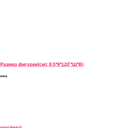
Размер фигурки(см): 8.5*9*12(Г*Ш*В)
очка.
оросёнка)