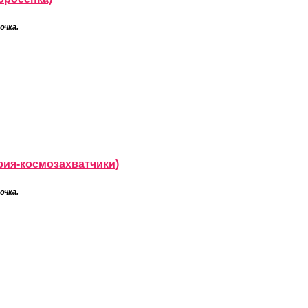
очка.
рия-космозахватчики)
очка.