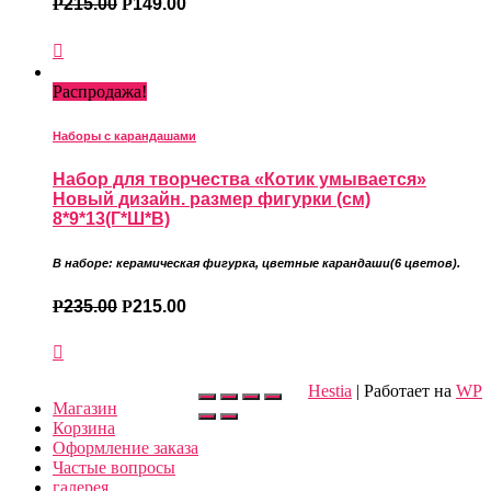
Р
215.00
Р
149.00
Распродажа!
Наборы с карандашами
Набор для творчества «Котик умывается»
Новый дизайн. размер фигурки (см)
8*9*13(Г*Ш*В)
В наборе: керамическая фигурка
,
цветные карандаши
(6 цветов).
Р
235.00
Р
215.00
Hestia
| Работает на
WP
Магазин
Корзина
Оформление заказа
Частые вопросы
галерея