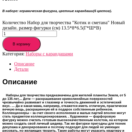
В наборе: керамическая фигурка
,
цветные карандаши
(6 цветов).
Количество Набор для творчества "Котик и сметана" Новый
дизайн. размер фигурки (см) 13.5*8*6.5(Г*Ш*В)
В корзину
Категория:
Наборы с карандашами
Описание
Детали
Описание
Наборы для творчества предназначены для жителей планеты Земля, от 5
до 135 лет… Дети — раскрашивание криволинейных поверхностей
чрезвычайно развивает и глазомер и точность движений и эстетический
вкус. … Да и какая мама, например, откажется иметь отличную, практически
вечную вещь, раскрашенную ей в подарок собственным ребенком.
Коллекционеры – за счет своего исполнения и малых партий вполне могут
стать предметом коллекционирования. . Художники — фарфоровую
фигурку можно считать готовым высококачественным холстом, на котором
можно создать свой личный шедевр.
Так же фигурки пригодны для техник
декупажа и декорирования и поэтому подходят для людей не умеющих
рисовать, но желающих творить. Такие работы могут украсить квартиру и