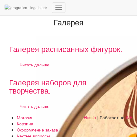
Переключить
навигацию
Галерея
Галерея расписанных фигурок.
Читать дальше
Галерея наборов для
творчества.
Читать дальше
Магазин
Hestia
| Работает на
WP
Корзина
Оформление заказа
Частые вопросы